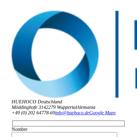
HUEHOCO Deutschland
Möddinghofe 31
42279 Wuppertal
Alemania
+49 (0) 202 64778-69
info@huehoco.de
Google Maps
Nombre