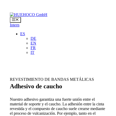
Saltar
al
contenido
Menú
Intern
ES
DE
EN
FR
IT
REVESTIMIENTO DE BANDAS METÁLICAS
Adhesivo de caucho
Nuestro adhesivo garantiza una fuerte unión entre el
material de soporte y el caucho. La adhesión entre la cinta
revestida y el compuesto de caucho suele crearse mediante
el proceso de vulcanización. Por ejemplo, tanto en el