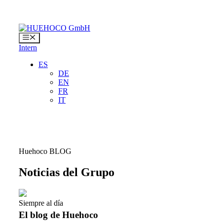
Saltar
al
contenido
Menú
Intern
ES
DE
EN
FR
IT
Huehoco BLOG
Noticias del Grupo
Siempre al día
El blog de Huehoco