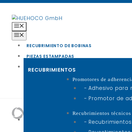
Saltar
al
contenido
Menú
Menú
RECUBRIMIENTO DE BOBINAS
PIEZAS ESTAMPADAS
GAMA DE SERVICIOS
RECUBRIMIENTOS
Promotores de adherenci
I+D
Adhesivo para 
Producción
Promotor de ad
Cadena de valor
Precio del aluminio
Recubrimientos técnicos
EMPRESA
Recubrimientos