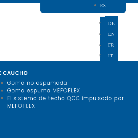
ES
DE
INTERN
EN
FR
IT
E CAUCHO
Goma no espumada
Goma espuma MEFOFLEX
El sistema de techo QCC impulsado por
MEFOFLEX