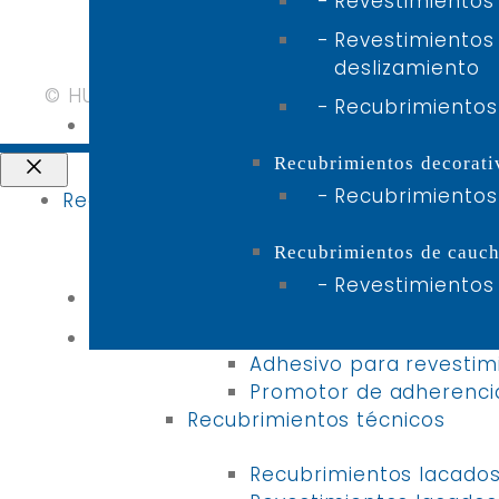
Revestimientos 
Quiénes somos
Revestimientos
HUEHOCO GROUP
deslizamiento
Valores y visiones
© HUEHOCO 2026 All Rights Reserved
Recubrimientos
DESCARGAS
Recubrimientos decorati
Cerrar
Recubrimientos
Certificados
Recubrimiento de bobinas
Folletos
Brandhub
Recubrimientos
Recubrimientos de cauc
Revestimientos
BLOG
Promotores de adherencia
CONTACTO
Adhesivo para revestim
Promotor de adherencia
Recubrimientos técnicos
Recubrimientos lacado