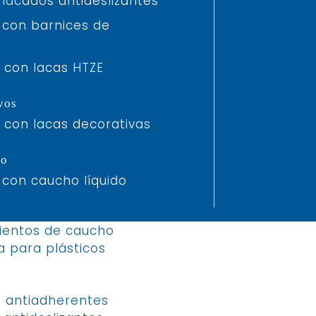
lacados antideslizantes
Protección de datos
 con barnices de
Plataforma de denuncia de irregularidades
Pie de imprenta
 con lacas HTZE
vos
 con lacas decorativas
ho
 con caucho líquido
ientos de caucho
 para plásticos
s antiadherentes