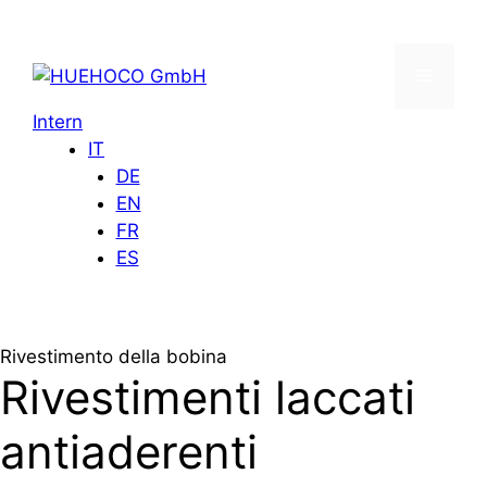
Vai
al
contenuto
Menu
Intern
IT
DE
EN
FR
ES
Rivestimento della bobina
Rivestimenti laccati
antiaderenti