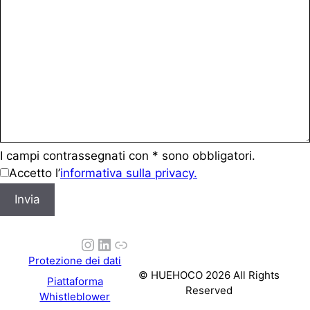
I campi contrassegnati con * sono obbligatori.
Accetto l’
informativa sulla privacy.
e
Invia
m
a
Instagram
LinkedIn
Link
i
l
Protezione dei dati
© HUEHOCO 2026 All Rights
-
Piattaforma
Reserved
a
Whistleblower