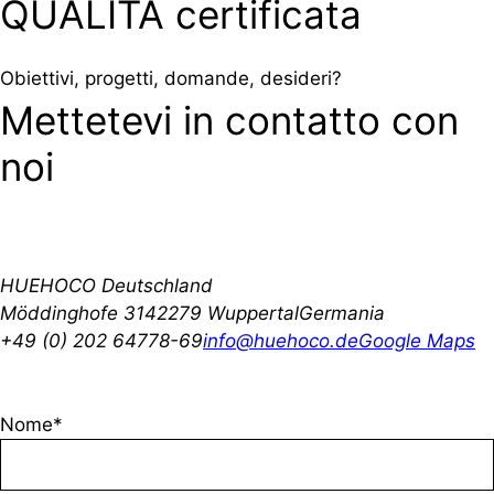
QUALITÀ certificata
Obiettivi, progetti, domande, desideri?
Mettetevi in contatto con
noi
HUEHOCO Deutschland
Möddinghofe 31
42279 Wuppertal
Germania
+49 (0) 202 64778-69
info@huehoco.de
Google Maps
Nome*