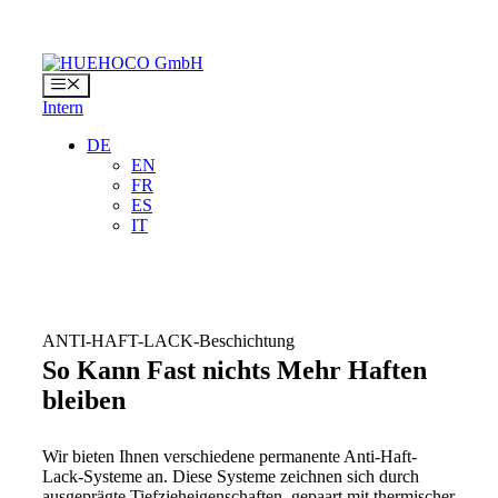
Zum
Inhalt
springen
Menü
Intern
DE
EN
FR
ES
IT
ANTI-HAFT-LACK-Beschichtung
So Kann Fast nichts Mehr Haften
bleiben
Wir bieten Ihnen verschiedene permanente Anti-Haft-
Lack-Systeme an. Diese Systeme zeichnen sich durch
ausgeprägte Tiefzieheigenschaften, gepaart mit thermischer