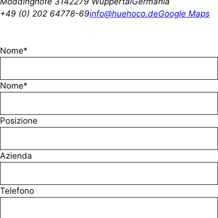
Möddinghofe 31
42279 Wuppertal
Germania
+49 (0) 202 64778-69
info@huehoco.de
Google Maps
Nome*
Nome*
Posizione
Azienda
Telefono