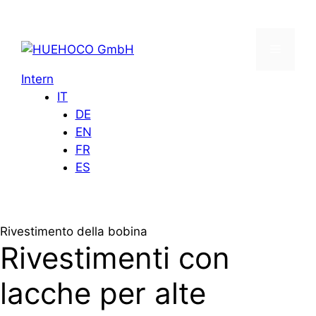
Vai
al
contenuto
Menu
Intern
IT
DE
EN
FR
ES
Rivestimento della bobina
Rivestimenti con
lacche per alte