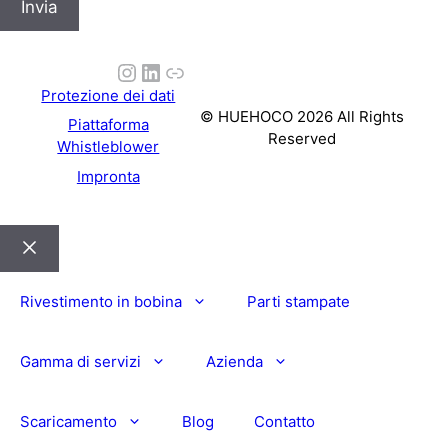
Invia
m
a
Instagram
LinkedIn
Link
i
l
Protezione dei dati
© HUEHOCO 2026 All Rights
-
Piattaforma
Reserved
a
Whistleblower
d
Impronta
d
r
e
s
Chiudi
s
Rivestimento in bobina
Parti stampate
Gamma di servizi
Azienda
Scaricamento
Blog
Contatto