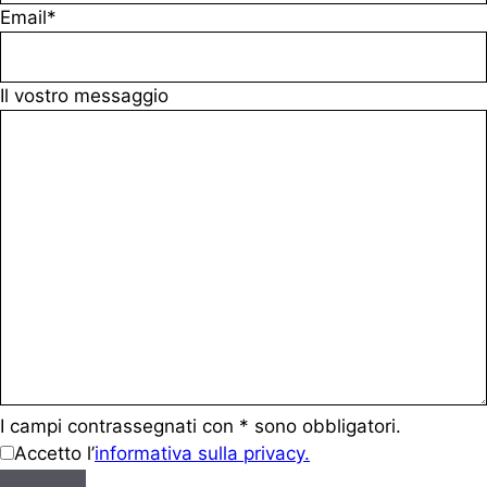
Email*
Il vostro messaggio
I campi contrassegnati con * sono obbligatori.
Accetto l’
informativa sulla privacy.
e