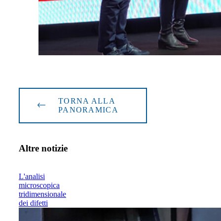
TORNA ALLA
PANORAMICA
Altre notizie
L'analisi
microscopica
tridimensionale
dei difetti