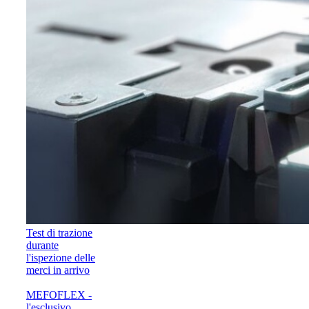
Test di trazione
durante
l'ispezione delle
merci in arrivo
MEFOFLEX -
l'esclusivo