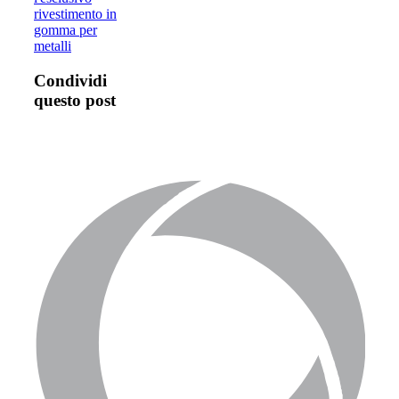
rivestimento in
gomma per
metalli
Condividi
questo post