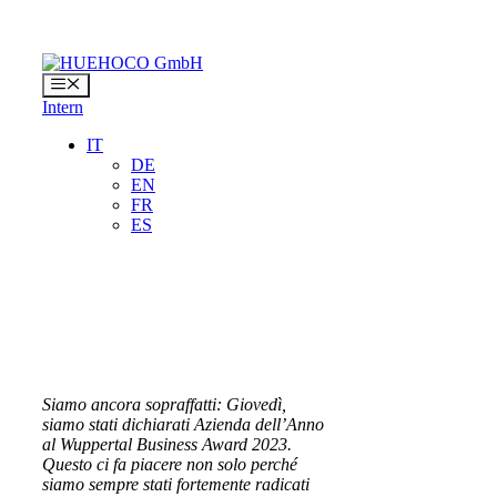
Vai
al
contenuto
Menu
Intern
IT
DE
EN
FR
ES
Siamo ancora sopraffatti: Giovedì,
siamo stati dichiarati Azienda dell’Anno
al Wuppertal Business Award 2023.
Questo ci fa piacere non solo perché
siamo sempre stati fortemente radicati