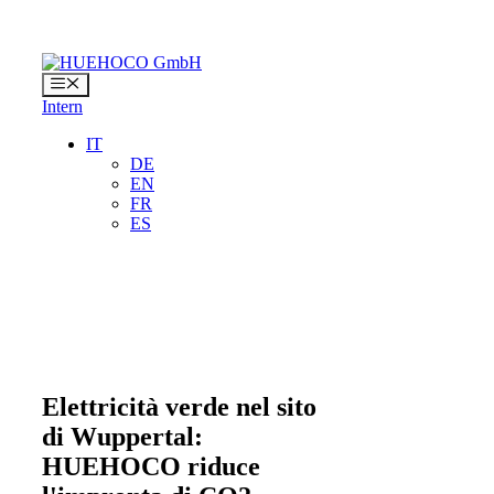
Vai
al
contenuto
Menu
Intern
IT
DE
EN
FR
ES
Elettricità verde nel sito
di Wuppertal:
HUEHOCO riduce