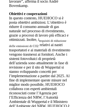
lavorare”, afferma il socio André
Bovenkamp.
Obiettivi e cooperazioni
In questo contesto, HUEHOCO si è
posta obiettivi ambiziosi. L’obiettivo è
ridurre il consumo annuale di gas
naturale nel processo di rivestimento,
grazie a processi di lavoro più efficaci e
ottimizzati. Inoltre, i
requisiti di riduzione
relativi ai nastri
delle emissioni di CO2
trasportatori e ai materiali di rivestimento
vengono trasmessi ai fornitori. Anche i
sistemi fotovoltaici di proprietà
dell’azienda sono attualmente in fase di
revisione e per il sito di Wuppertal si
stanno sviluppando concetti per
l’implementazione a partire dal 2025. Al
fine di implementare queste misure nel
miglior modo possibile, HUEHOCO
collabora con esperti ambientali
riconosciuti come l’Agenzia per
l’Efficienza del NRW, l’Autorità
Ambientale di Wuppertal e il Ministero
dell’Ambiente del NRW. HUEHOCO è