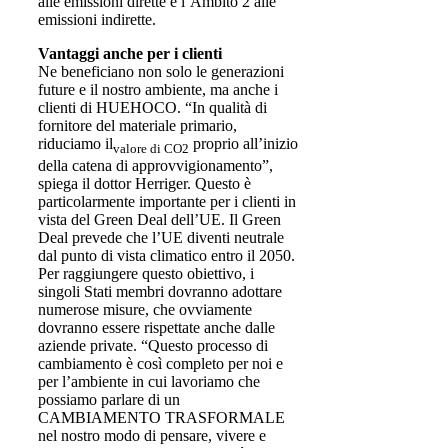
alle emissioni dirette e l’Ambito 2 alle
emissioni indirette.
Vantaggi anche per i clienti
Ne beneficiano non solo le generazioni
future e il nostro ambiente, ma anche i
clienti di HUEHOCO. “In qualità di
fornitore del materiale primario,
riduciamo il
proprio all’inizio
valore di CO2
della catena di approvvigionamento”,
spiega il dottor Herriger. Questo è
particolarmente importante per i clienti in
vista del Green Deal dell’UE. Il Green
Deal prevede che l’UE diventi neutrale
dal punto di vista climatico entro il 2050.
Per raggiungere questo obiettivo, i
singoli Stati membri dovranno adottare
numerose misure, che ovviamente
dovranno essere rispettate anche dalle
aziende private. “Questo processo di
cambiamento è così completo per noi e
per l’ambiente in cui lavoriamo che
possiamo parlare di un
CAMBIAMENTO TRASFORMALE
nel nostro modo di pensare, vivere e