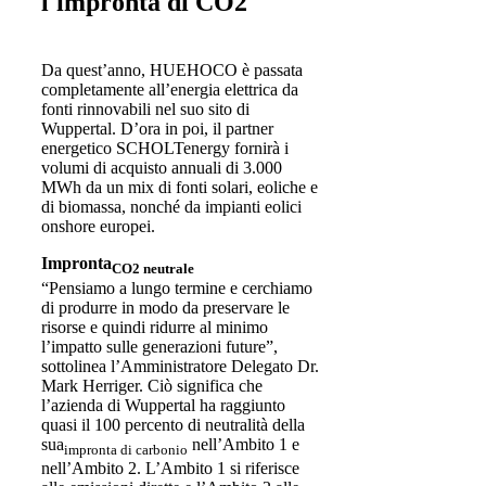
l'impronta di CO2
Da quest’anno, HUEHOCO è passata
completamente all’energia elettrica da
fonti rinnovabili nel suo sito di
Wuppertal. D’ora in poi, il partner
energetico SCHOLTenergy fornirà i
volumi di acquisto annuali di 3.000
MWh da un mix di fonti solari, eoliche e
di biomassa, nonché da impianti eolici
onshore europei.
Impronta
CO2 neutrale
“Pensiamo a lungo termine e cerchiamo
di produrre in modo da preservare le
risorse e quindi ridurre al minimo
l’impatto sulle generazioni future”,
sottolinea l’Amministratore Delegato Dr.
Mark Herriger. Ciò significa che
l’azienda di Wuppertal ha raggiunto
quasi il 100 percento di neutralità della
sua
nell’Ambito 1 e
impronta di carbonio
nell’Ambito 2. L’Ambito 1 si riferisce