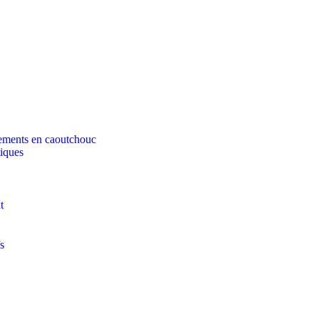
tements en caoutchouc
tiques
t
s