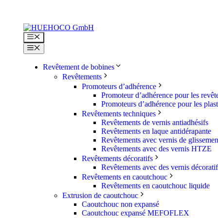
Aller
au
contenu
Menu
Menu
Revêtement de bobines
Revêtements
Promoteurs d’adhérence
Promoteur d’adhérence pour les revê
Promoteurs d’adhérence pour les plas
Revêtements techniques
Revêtements de vernis antiadhésifs
Revêtements en laque antidérapante
Revêtements avec vernis de glissemen
Revêtements avec des vernis HTZE
Revêtements décoratifs
Revêtements avec des vernis décoratif
Revêtements en caoutchouc
Revêtements en caoutchouc liquide
Extrusion de caoutchouc
Caoutchouc non expansé
Caoutchouc expansé MEFOFLEX