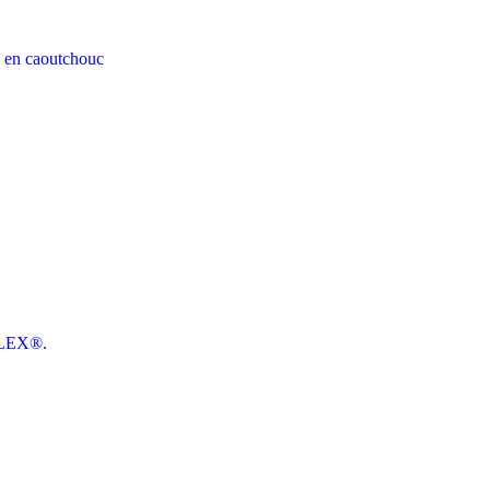
s en caoutchouc
FLEX®.