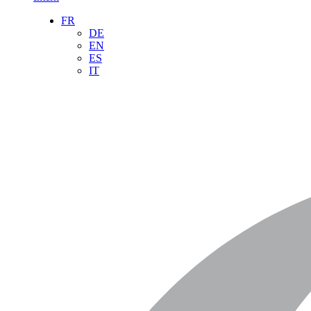
FR
DE
EN
ES
IT