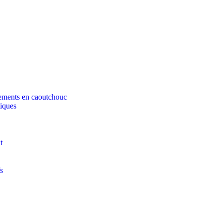
tements en caoutchouc
tiques
t
s