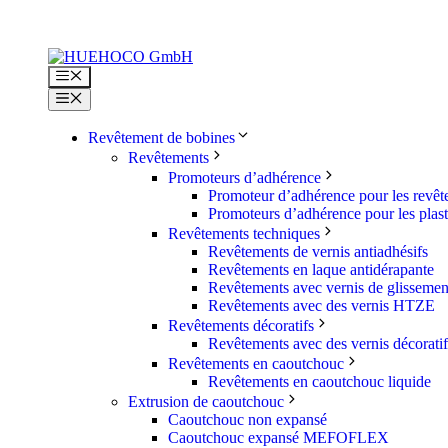
Aller
au
contenu
Menu
Menu
Revêtement de bobines
Revêtements
Promoteurs d’adhérence
Promoteur d’adhérence pour les revê
Promoteurs d’adhérence pour les plas
Revêtements techniques
Revêtements de vernis antiadhésifs
Revêtements en laque antidérapante
Revêtements avec vernis de glissemen
Revêtements avec des vernis HTZE
Revêtements décoratifs
Revêtements avec des vernis décoratif
Revêtements en caoutchouc
Revêtements en caoutchouc liquide
Extrusion de caoutchouc
Caoutchouc non expansé
Caoutchouc expansé MEFOFLEX