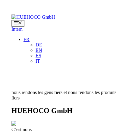
Aller
au
contenu
Menu
Intern
FR
DE
EN
ES
IT
nous rendons les gens fiers et nous rendons les produits
fiers
HUEHOCO GmbH
C’est nous