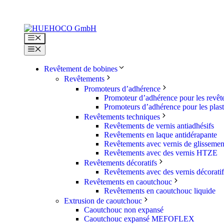
Aller
au
contenu
Menu
Menu
Revêtement de bobines
Revêtements
Promoteurs d’adhérence
Promoteur d’adhérence pour les revê
Promoteurs d’adhérence pour les plas
Revêtements techniques
Revêtements de vernis antiadhésifs
Revêtements en laque antidérapante
Revêtements avec vernis de glissemen
Revêtements avec des vernis HTZE
Revêtements décoratifs
Revêtements avec des vernis décoratif
Revêtements en caoutchouc
Revêtements en caoutchouc liquide
Extrusion de caoutchouc
Caoutchouc non expansé
Caoutchouc expansé MEFOFLEX