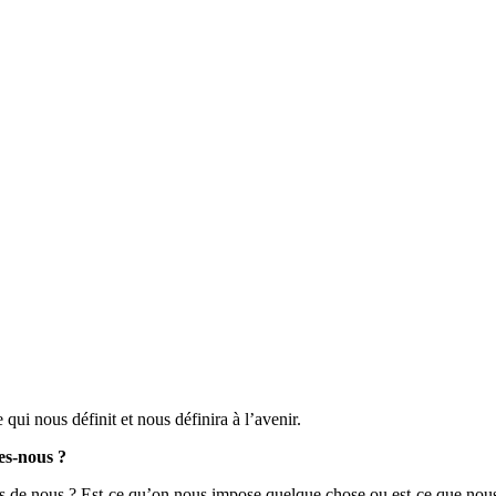
 qui nous définit et nous définira à l’avenir.
s-nous ?
-ils de nous ? Est-ce qu’on nous impose quelque chose ou est-ce que nou