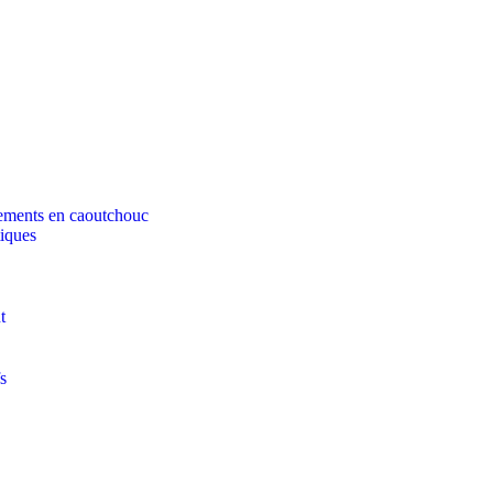
tements en caoutchouc
tiques
t
s