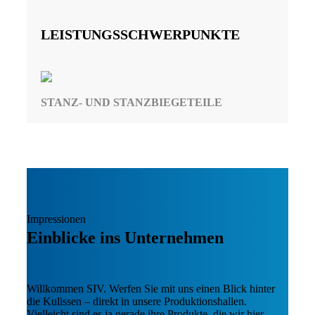
LEISTUNGSSCHWERPUNKTE
STANZ- UND STANZBIEGETEILE
Impressionen
Einblicke ins Unternehmen
Willkommen SIV. Werfen Sie mit uns einen Blick hinter
die Kulissen – direkt in unsere Produktionshallen.
Vielleicht sind es ja gerade ihre Produkte, die wir hier