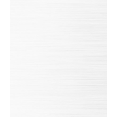
SIV
Am Langen Streif 1
36433 Bad Salzungen
Deutschland
+49 (0) 3695-63988-0
+49 (0) 3695-63988-
777
service@siv-online.de
Zur Website
GOOGLE MAPS
Vorname*
Name*
Position
Unternehmen
Telefon
E-Mail*