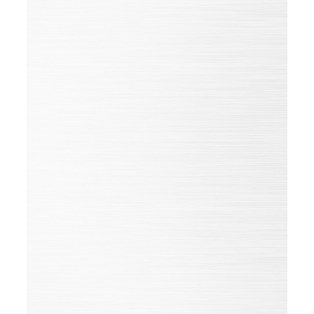
Unsere HUEHOCO GRUPPE stellt sich immer wieder
dem Ziel, in ihren Märkten eine führende Stellung
einzunehmen und Vorreiter bei technischen Innovationen,
Qualität und Umweltschutz zu sein.
Um dieses hohe Niveau nachhaltig zu sichern, verbessern
und entwickeln wir alle unsere Produkte kontinuierlich
weiter. Sie werden den sich ständig verändernden
Bedürfnissen und Anwendungen unserer Kunden sowie
denen des Marktes flexibel und schnell angepasst.
Dabei helfen uns die Zertifizierungen, unsere eigenen
Geschäftsprozesse permanent auf den Prüfstand zu stellen
und an der Messlatte einer Best-Practice-Methode
auszurichten.
Nur aus der Veränderung heraus werden wir besser.
kein Zertifikat verfügbar
Alle Zertifikate der Gruppe