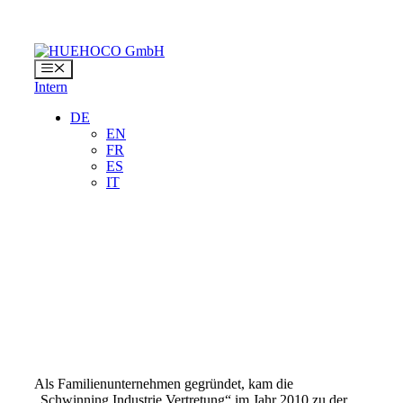
Zum
Inhalt
springen
Menü
Intern
DE
EN
FR
ES
IT
Als Familienunternehmen gegründet, kam die
„Schwinning Industrie Vertretung“ im Jahr 2010 zu der